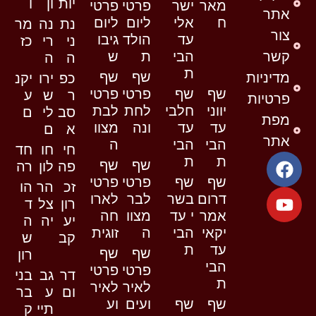
יות
ון
ו
מאר
ישר
פרטי
פרטי
אתר
ח
אלי
ליום
ליום
נת
נה
מר
צור
עד
הולד
גיבו
ני
רי
כז
קשר
הבי
ת
ש
ה
ה
ת
שף
שף
מדיניות
כפ
ירו
יקנ
שף
שף
פרטי
פרטי
ר
ש
ע
פרטיות
יווני
חלבי
לחת
לבת
סב
לי
ם
מפת
עד
עד
ונה
מצוו
א
ם
אתר
הבי
הבי
ה
חי
חו
חד
ת
ת
שף
שף
פה
לון
רה
שף
שף
פרטי
פרטי
זכ
הר
הו
דרום
בשר
לבר
לארו
רון
צל
ד
אמר
י עד
מצוו
חה
יע
יה
ה
יקאי
הבי
ה
זוגית
קב
ש
עד
ת
שף
שף
רון
הבי
פרטי
פרטי
דר
גב
בני
ת
לאיר
לאיר
ום
ע
בר
שף
שף
ועים
וע
תיי
ק