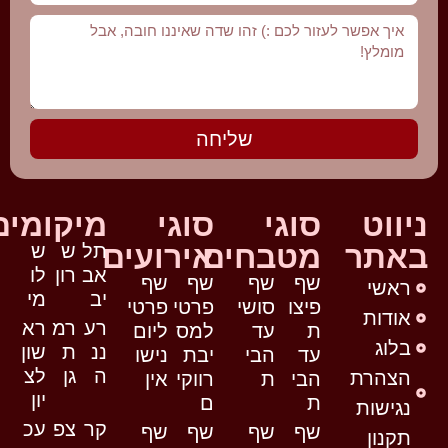
שליחה
ניווט
סוגי
סוגי
מיקומים
באתר
מטבחים
אירועים
תל
ש
ש
אב
רון
לו
שף
שף
שף
שף
ראשי
יב
מי
פיצו
סושי
פרטי
פרטי
אודות
רע
רמ
רא
ת
עד
למס
ליום
בלוג
ננ
ת
שון
עד
הבי
יבת
נישו
ה
גן
לצ
הצהרת
הבי
ת
רווקי
אין
יון
ת
ם
נגישות
קר
צפ
עכ
שף
שף
שף
שף
תקנון