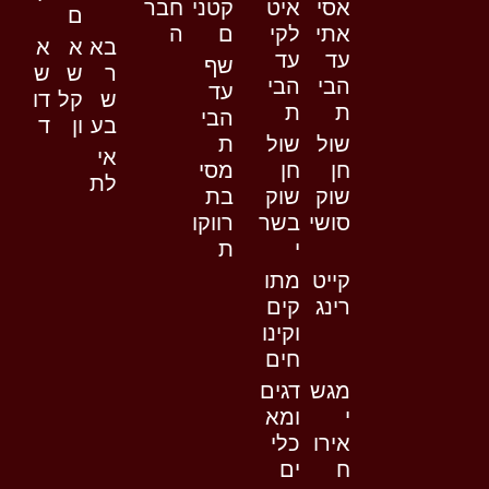
אסי
איט
קטני
חבר
ם
אתי
לקי
ם
ה
בא
א
א
עד
עד
שף
ר
ש
ש
הבי
הבי
עד
ש
קל
דו
ת
ת
הבי
בע
ון
ד
שול
שול
ת
אי
חן
חן
מסי
לת
שוק
שוק
בת
סושי
בשר
רווקו
י
ת
קייט
מתו
רינג
קים
וקינו
חים
מגש
דגים
י
ומא
אירו
כלי
ח
ים