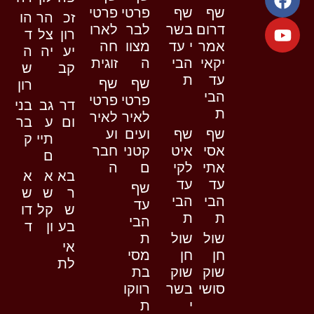
שף
שף
פרטי
פרטי
זכ
הר
הו
דרום
בשר
לבר
לארו
רון
צל
ד
אמר
י עד
מצוו
חה
יע
יה
ה
יקאי
הבי
ה
זוגית
קב
ש
עד
ת
שף
שף
רון
הבי
פרטי
פרטי
דר
גב
בני
ת
לאיר
לאיר
ום
ע
בר
שף
שף
ועים
וע
תיי
ק
אסי
איט
קטני
חבר
ם
אתי
לקי
ם
ה
בא
א
א
עד
עד
שף
ר
ש
ש
הבי
הבי
עד
ש
קל
דו
ת
ת
הבי
בע
ון
ד
שול
שול
ת
אי
חן
חן
מסי
לת
שוק
שוק
בת
סושי
בשר
רווקו
י
ת