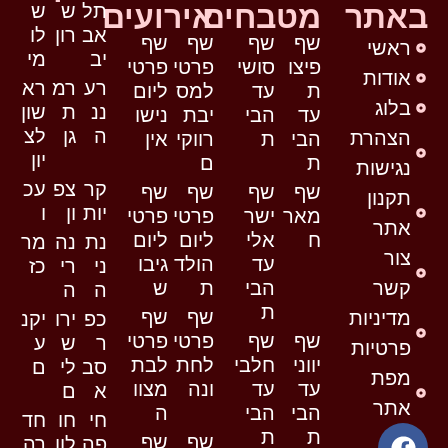
באתר
מטבחים
אירועים
תל
ש
ש
אב
רון
לו
שף
שף
שף
שף
ראשי
יב
מי
פיצו
סושי
פרטי
פרטי
אודות
רע
רמ
רא
ת
עד
למס
ליום
בלוג
ננ
ת
שון
עד
הבי
יבת
נישו
ה
גן
לצ
הצהרת
הבי
ת
רווקי
אין
יון
ת
ם
נגישות
קר
צפ
עכ
שף
שף
שף
שף
תקנון
יות
ון
ו
מאר
ישר
פרטי
פרטי
אתר
ח
אלי
ליום
ליום
נת
נה
מר
צור
עד
הולד
גיבו
ני
רי
כז
קשר
הבי
ת
ש
ה
ה
ת
שף
שף
מדיניות
כפ
ירו
יקנ
שף
שף
פרטי
פרטי
ר
ש
ע
פרטיות
יווני
חלבי
לחת
לבת
סב
לי
ם
מפת
עד
עד
ונה
מצוו
א
ם
אתר
הבי
הבי
ה
חי
חו
חד
ת
ת
שף
שף
פה
לון
רה