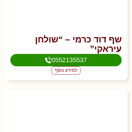
שף דוד כרמי – “שולחן
עיראקי”
0552135537
למידע נוסף