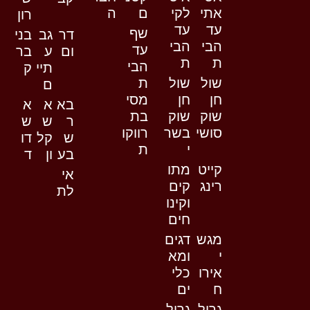
אתי
לקי
ם
ה
רון
עד
עד
שף
דר
גב
בני
הבי
הבי
עד
ום
ע
בר
ת
ת
הבי
תיי
ק
שול
שול
ת
ם
חן
חן
מסי
בא
א
א
שוק
שוק
בת
ר
ש
ש
סושי
בשר
רווקו
ש
קל
דו
י
ת
בע
ון
ד
קייט
מתו
אי
רינג
קים
לת
וקינו
חים
מגש
דגים
י
ומא
אירו
כלי
ח
ים
גריל
גריל