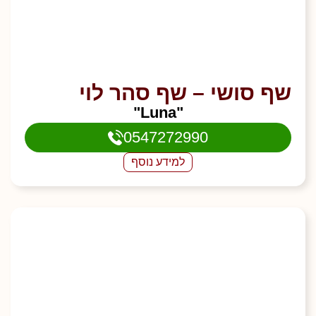
שף סושי – שף סהר לוי
"Luna"
0547272990
למידע נוסף