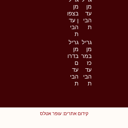
מן
מן
עד
בצפו
הבי
ן עד
ת
הבי
ת
גריל
גריל
מן
מן
במר
בדרו
כז
ם
עד
עד
הבי
הבי
ת
ת
קידום אתרים: עופר אטלס