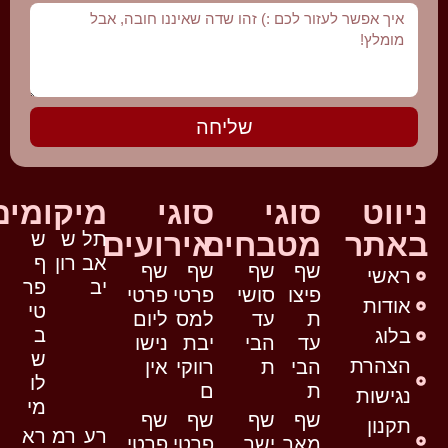
שליחה
ניווט
סוגי
סוגי
מיקומים
באתר
מטבחים
אירועים
תל
ש
ש
אב
רון
ף
שף
שף
שף
שף
ראשי
יב
פר
פיצו
סושי
פרטי
פרטי
אודות
טי
ת
עד
למס
ליום
ב
בלוג
עד
הבי
יבת
נישו
ש
הצהרת
הבי
ת
רווקי
אין
לו
ת
ם
נגישות
מי
שף
שף
שף
שף
תקנון
רע
רמ
רא
מאר
ישר
פרטי
פרטי