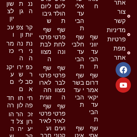
אתר
ננ
ת
שון
ח
אלי
ליום
ליום
ה
גן
לצ
צור
עד
הולד
גיבו
יון
קשר
הבי
ת
ש
קר
צפ
עכ
ת
שף
שף
מדיניות
יות
ון
ו
שף
שף
פרטי
פרטי
פרטיות
נת
נה
מר
יווני
חלבי
לחת
לבת
מפת
ני
רי
כז
עד
עד
ונה
מצוו
אתר
ה
ה
הבי
הבי
ה
ת
ת
כפ
ירו
יקנ
שף
שף
ר
ש
ע
שף
שף
פרטי
פרטי
סב
לי
ם
דרום
בשר
לבר
לארו
א
ם
אמר
י עד
מצוו
חה
יקאי
הבי
ה
זוגית
חי
חו
חד
עד
ת
פה
לון
רה
שף
שף
הבי
פרטי
פרטי
זכ
הר
הו
ת
לאיר
לאיר
רון
צל
ד
שף
שף
ועים
וע
יע
יה
ה
אסי
איט
קטני
חבר
קב
ש