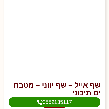
שף אייל – שף יווני – מטבח
ים תיכוני
0552135117