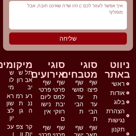
שליחה
ניווט
סוגי
סוגי
מיקומים
באתר
מטבחים
אירועים
תל
ש
ש
אב
רון
לו
שף
שף
שף
שף
ראשי
יב
מי
פיצו
סושי
פרטי
פרטי
אודות
רע
רמ
רא
ת
עד
למס
ליום
בלוג
ננ
ת
שון
עד
הבי
יבת
נישו
ה
גן
לצ
הצהרת
הבי
ת
רווקי
אין
יון
ת
ם
נגישות
קר
צפ
עכ
שף
שף
שף
שף
תקנון
יות
ון
ו
מאר
ישר
פרטי
פרטי