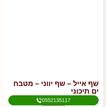
שף אייל – שף יווני – מטבח
ים תיכוני
0552135117