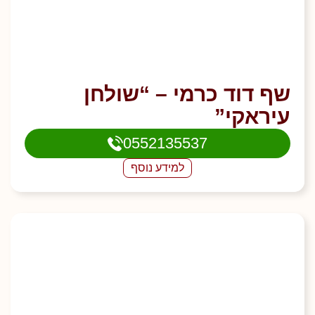
שף דוד כרמי – “שולחן
עיראקי”
0552135537
למידע נוסף