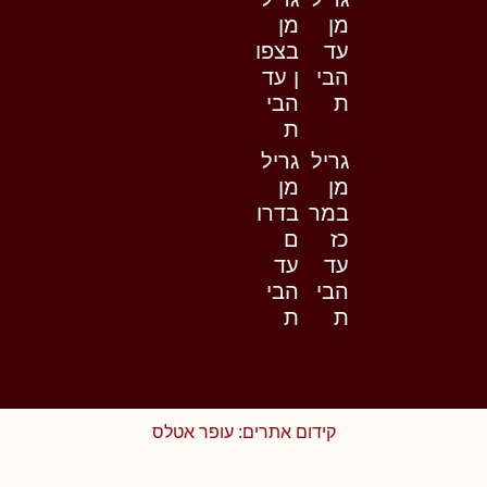
מן
מן
עד
בצפו
הבי
ן עד
ת
הבי
ת
גריל
גריל
מן
מן
במר
בדרו
כז
ם
עד
עד
הבי
הבי
ת
ת
קידום אתרים: עופר אטלס