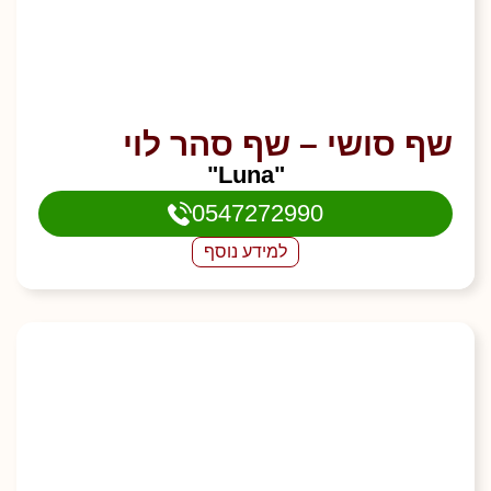
שף סושי – שף סהר לוי
"Luna"
0547272990
למידע נוסף