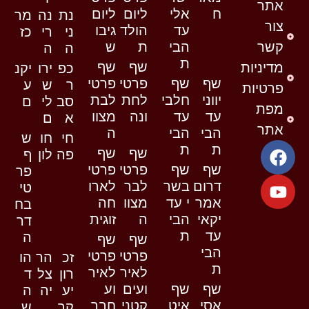
אתר
ח
אלי
ליום
ליום
נת
נה
מר
צור
עד
הולד
גיבו
ני
רי
כז
קשר
הבי
ת
ש
ה
ה
ת
שף
שף
מדיניות
כפ
ירו
יקנ
שף
שף
פרטי
פרטי
ר
ש
ע
פרטיות
יווני
חלבי
לחת
לבת
סב
לי
ם
מפת
עד
עד
ונה
מצוו
א
ם
אתר
הבי
הבי
ה
חי
חו
ש
ת
ת
שף
שף
פה
לון
ף
שף
שף
פרטי
פרטי
פר
דרום
בשר
לבר
לארו
טי
אמר
י עד
מצוו
חה
בח
יקאי
הבי
ה
זוגית
דר
עד
ת
ה
שף
שף
הבי
פרטי
פרטי
זכ
הר
הו
ת
לאיר
לאיר
רון
צל
ד
שף
שף
ועים
וע
יע
יה
ה
אסי
איט
קטני
חבר
קב
ש