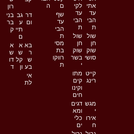
אתי
לקי
ם
ה
רון
עד
עד
שף
דר
גב
בני
הבי
הבי
עד
ום
ע
בר
ת
ת
הבי
תיי
ק
שול
שול
ת
ם
חן
חן
מסי
בא
א
א
שוק
שוק
בת
ר
ש
ש
סושי
בשר
רווקו
ש
קל
דו
י
ת
בע
ון
ד
קייט
מתו
אי
רינג
קים
לת
וקינו
חים
מגש
דגים
י
ומא
אירו
כלי
ח
ים
גריל
גריל