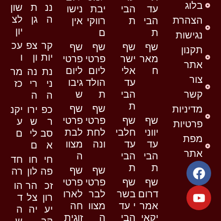
בלוג
ננ
ת
שון
עד
הבי
יבת
נישו
ה
גן
לצ
הצהרת
הבי
ת
רווקי
אין
יון
ת
ם
נגישות
קר
צפ
עכ
שף
שף
שף
שף
תקנון
יות
ון
ו
מאר
ישר
פרטי
פרטי
אתר
ח
אלי
ליום
ליום
נת
נה
מר
צור
עד
הולד
גיבו
ני
רי
כז
קשר
הבי
ת
ש
ה
ה
ת
שף
שף
מדיניות
כפ
ירו
יקנ
שף
שף
פרטי
פרטי
ר
ש
ע
פרטיות
יווני
חלבי
לחת
לבת
סב
לי
ם
מפת
עד
עד
ונה
מצוו
א
ם
אתר
הבי
הבי
ה
חי
חו
חד
ת
ת
שף
שף
פה
לון
רה
שף
שף
פרטי
פרטי
זכ
הר
הו
דרום
בשר
לבר
לארו
רון
צל
ד
אמר
י עד
מצוו
חה
יע
יה
ה
יקאי
הבי
ה
זוגית