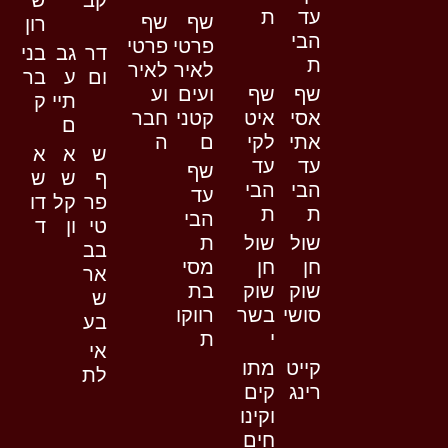
קב
ש
עד
ת
שף
שף
רון
הבי
פרטי
פרטי
דר
גב
בני
ת
לאיר
לאיר
ום
ע
בר
שף
שף
ועים
וע
תיי
ק
אסי
איט
קטני
חבר
ם
אתי
לקי
ם
ה
ש
א
א
עד
עד
שף
ף
ש
ש
הבי
הבי
עד
פר
קל
דו
ת
ת
הבי
טי
ון
ד
שול
שול
ת
בב
חן
חן
מסי
אר
שוק
שוק
בת
ש
סושי
בשר
רווקו
בע
י
ת
אי
קייט
מתו
לת
רינג
קים
וקינו
חים