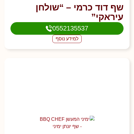
שף דוד כרמי – “שולחן
עיראקי”
0552135537
למידע נוסף