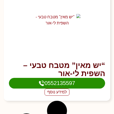
“יש מאין” מטבח טבעי –
השפית לי-אור
0552135597
למידע נוסף