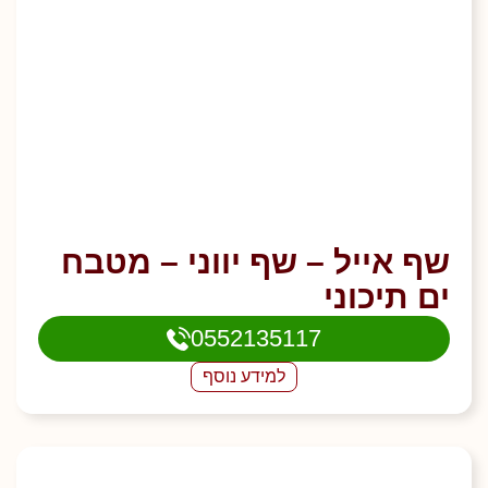
שף אייל – שף יווני – מטבח
ים תיכוני
0552135117
למידע נוסף