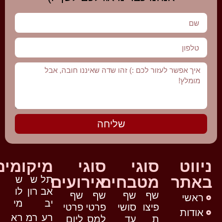
שליחה
ניווט
סוגי
סוגי
מיקומים
באתר
מטבחים
אירועים
תל
ש
ש
אב
רון
לו
שף
שף
שף
שף
ראשי
יב
מי
פיצו
סושי
פרטי
פרטי
אודות
רע
רמ
רא
ת
עד
למס
ליום