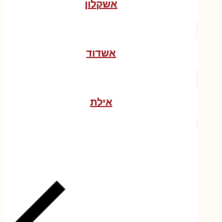
אשקלון
אשדוד
אילת