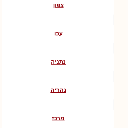
צפון
עכו
נתניה
נהריה
מרכז