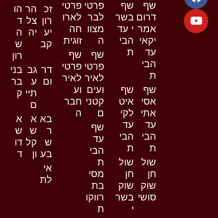
שף
שף
פרטי
פרטי
זכ
הר
הו
דרום
בשר
לבר
לארו
רון
צל
ד
אמר
י עד
מצוו
חה
יע
יה
ה
יקאי
הבי
ה
זוגית
קב
ש
עד
ת
שף
שף
רון
הבי
פרטי
פרטי
דר
גב
בני
ת
לאיר
לאיר
ום
ע
בר
שף
שף
ועים
וע
תיי
ק
אסי
איט
קטני
חבר
ם
אתי
לקי
ם
ה
בא
א
א
עד
עד
שף
ר
ש
ש
הבי
הבי
עד
ש
קל
דו
ת
ת
הבי
בע
ון
ד
שול
שול
ת
אי
חן
חן
מסי
לת
שוק
שוק
בת
סושי
בשר
רווקו
י
ת