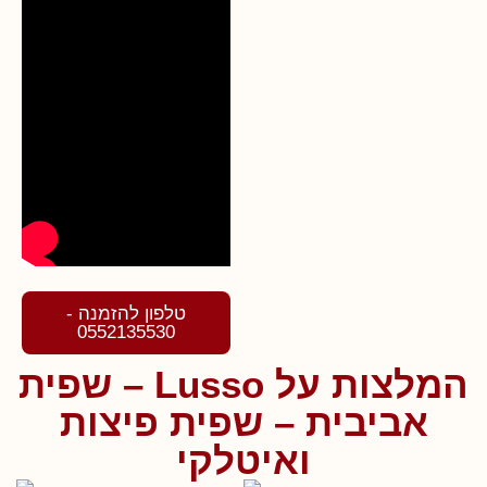
טלפון להזמנה -
0552135530
המלצות על Lusso – שפית
אביבית – שפית פיצות
ואיטלקי