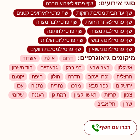
סוגי אירועים:
שף פרטי לאירוע חברה
שף עד הבית מסיבת רווקות
שף פרטי לאירועים קטנים
שף פרטי לארוחה זוגית
שף פרטי לבר מצווה
שף פרטי לבת מצווה
שף פרטי לחתונה
שף פרטי ליום גיבוש
שף פרטי ליום הולדת
שף פרטי ליום נישואין
שף פרטי למסיבת רווקים
מיקומים גיאוגרפיים:
דרום
אילת
אשדוד
אשקלון
באר שבע
בני ברק
גבעתיים
הוד השרון
הרצליה
זכרון יעקב
חדרה
חולון
חיפה
יקנעם
ירושלים
כפר סבא
מרכז
נהריה
נתניה
עכו
צפון
קריות
ראשון לציון
רמת גן
רעננה
שלומי
שרון
תל אביב
דברו עם השף