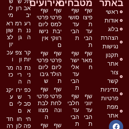
באתר
מטבחים
אירועים
תל
ש
ש
אב
רון
לו
שף
שף
שף
שף
ראשי
יב
מי
פיצו
סושי
פרטי
פרטי
אודות
רע
רמ
רא
ת
עד
למס
ליום
בלוג
ננ
ת
שון
עד
הבי
יבת
נישו
ה
גן
לצ
הצהרת
הבי
ת
רווקי
אין
יון
ת
ם
נגישות
קר
צפ
עכ
שף
שף
שף
שף
תקנון
יות
ון
ו
מאר
ישר
פרטי
פרטי
אתר
ח
אלי
ליום
ליום
נת
נה
מר
צור
עד
הולד
גיבו
ני
רי
כז
קשר
הבי
ת
ש
ה
ה
ת
שף
שף
מדיניות
כפ
ירו
יקנ
שף
שף
פרטי
פרטי
ר
ש
ע
פרטיות
יווני
חלבי
לחת
לבת
סב
לי
ם
מפת
עד
עד
ונה
מצוו
א
ם
אתר
הבי
הבי
ה
חי
חו
חד
ת
ת
שף
שף
פה
לון
רה