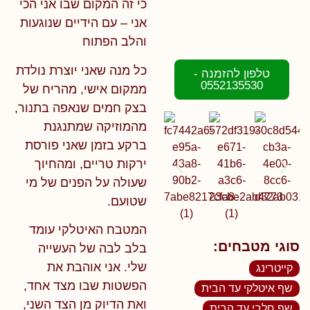
כי זה המקום שבו אני הכי
אני – עם הידיים שנוגעות
והלב הפתוח
כל מנה שאני יוצרת נולדת
טלפון להזמנה -
0552135530
ממקום אישי,
מהריח של
בצק חמים שנאפה בתנור,
מהמוזיקה שמתנגנת
ברקע בזמן שאני פורסת
ירקות טריים, ומהחיוך
שעולה על הפנים של מי
שטועם.
המטבח האיטלקי עומד
סוגי מטבחים:
בלב לבה של העשייה
שלי. אני אוהבת את
קייטרינג
הפשטות שבו מצד אחד,
שף איטלקי עד הבית
ואת הדיוק מן הצד השני,
שף חלבי עד הבית