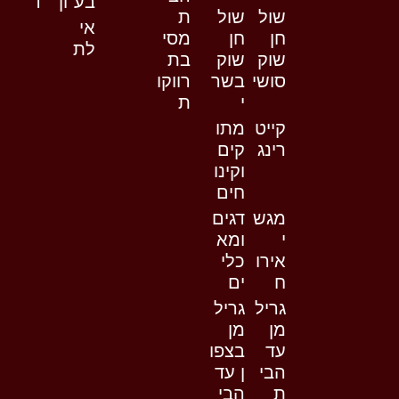
בע
ון
ד
שול
שול
ת
אי
חן
חן
מסי
לת
שוק
שוק
בת
סושי
בשר
רווקו
י
ת
קייט
מתו
רינג
קים
וקינו
חים
מגש
דגים
י
ומא
אירו
כלי
ח
ים
גריל
גריל
מן
מן
עד
בצפו
הבי
ן עד
ת
הבי