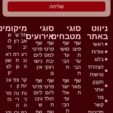
שליחה
ניווט
סוגי
סוגי
מיקומים
באתר
מטבחים
אירועים
תל
ש
ש
אב
רון
לו
שף
שף
שף
שף
ראשי
יב
מי
פיצו
סושי
פרטי
פרטי
אודות
רע
רמ
רא
ת
עד
למס
ליום
בלוג
ננ
ת
שון
עד
הבי
יבת
נישו
ה
גן
לצ
הצהרת
הבי
ת
רווקי
אין
יון
ת
ם
נגישות
קר
צפ
עכ
שף
שף
שף
שף
תקנון
יות
ון
ו
מאר
ישר
פרטי
פרטי
אתר
ח
אלי
ליום
ליום
נת
נה
מר
צור
עד
הולד
גיבו
ני
רי
כז
קשר
הבי
ת
ש
ה
ה
ת
שף
שף
מדיניות
כפ
ירו
יקנ