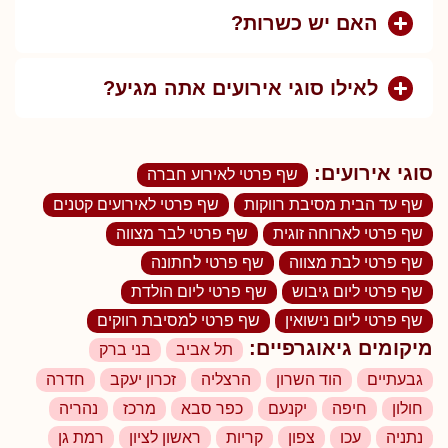
האם יש כשרות?
לאילו סוגי אירועים אתה מגיע?
סוגי אירועים:
שף פרטי לאירוע חברה
שף עד הבית מסיבת רווקות
שף פרטי לאירועים קטנים
שף פרטי לארוחה זוגית
שף פרטי לבר מצווה
שף פרטי לבת מצווה
שף פרטי לחתונה
שף פרטי ליום גיבוש
שף פרטי ליום הולדת
שף פרטי ליום נישואין
שף פרטי למסיבת רווקים
מיקומים גיאוגרפיים:
תל אביב
בני ברק
גבעתיים
הוד השרון
הרצליה
זכרון יעקב
חדרה
חולון
חיפה
יקנעם
כפר סבא
מרכז
נהריה
נתניה
עכו
צפון
קריות
ראשון לציון
רמת גן