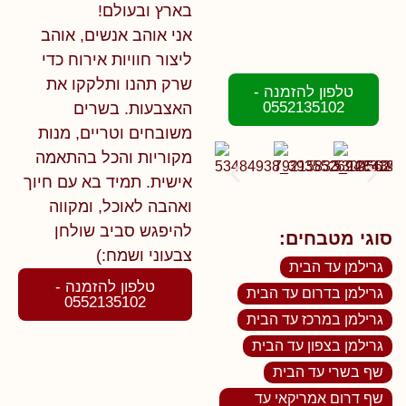
בארץ ובעולם!
אני אוהב אנשים, אוהב
ליצור חוויות אירוח כדי
שרק תהנו ותלקקו את
טלפון להזמנה -
0552135102
האצבעות. בשרים
משובחים וטריים, מנות
מקוריות והכל בהתאמה
אישית. תמיד בא עם חיוך
ואהבה לאוכל, ומקווה
להיפגש סביב שולחן
סוגי מטבחים:
צבעוני ושמח:)
גרילמן עד הבית
טלפון להזמנה -
גרילמן בדרום עד הבית
0552135102
גרילמן במרכז עד הבית
גרילמן בצפון עד הבית
שף בשרי עד הבית
שף דרום אמריקאי עד