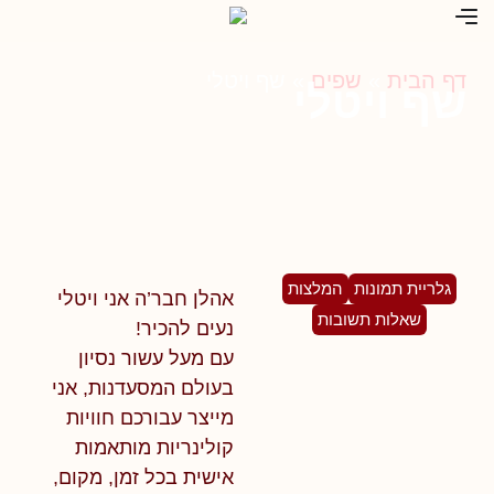
דף הבית
»
שפים
»
שף ויטלי
שף ויטלי
גלריית תמונות
המלצות
אהלן חבר’ה אני ויטלי
שאלות תשובות
נעים להכיר!
עם מעל עשור נסיון
בעולם המסעדנות, אני
מייצר עבורכם חוויות
קולינריות מותאמות
אישית בכל זמן, מקום,