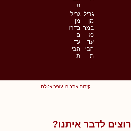
ת
גריל
גריל
מן
מן
במר
בדרו
כז
ם
עד
עד
הבי
הבי
ת
ת
קידום אתרים: עופר אטלס
רוצים לדבר איתנו?