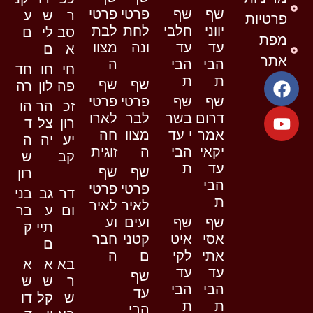
שף
שף
פרטי
פרטי
ר
ש
ע
פרטיות
יווני
חלבי
לחת
לבת
סב
לי
ם
מפת
עד
עד
ונה
מצוו
א
ם
אתר
הבי
הבי
ה
חי
חו
חד
ת
ת
שף
שף
פה
לון
רה
שף
שף
פרטי
פרטי
זכ
הר
הו
דרום
בשר
לבר
לארו
רון
צל
ד
אמר
י עד
מצוו
חה
יע
יה
ה
יקאי
הבי
ה
זוגית
קב
ש
עד
ת
שף
שף
רון
הבי
פרטי
פרטי
דר
גב
בני
ת
לאיר
לאיר
ום
ע
בר
שף
שף
ועים
וע
תיי
ק
אסי
איט
קטני
חבר
ם
אתי
לקי
ם
ה
בא
א
א
עד
עד
שף
ר
ש
ש
הבי
הבי
עד
ש
קל
דו
ת
ת
הבי