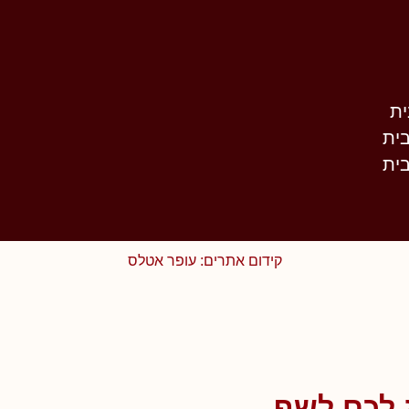
ית
ית
ית
קידום אתרים: עופר אטלס
 לכם לשף