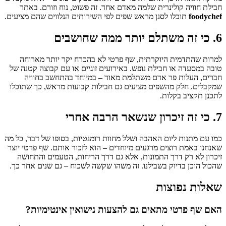
חבילת חוויה קולינרית שלמה מאדם אחד. זה פשוט, נוח וזורם. באתר
foodychef
תוכלו לסנן מראש שפים לפי השירותים הנלווים שהם מציעים.
6. כי זה משתלם יותר ממה שחושבים
למרות שהתדמית היוקרתית, שף פרטי לא בהכרח יקר יותר מארוחה
טובה במסעדה או חבילת נופש. באירועים זוגיים או עם קבוצה קטנה של
חברים, העלות פר אדם משתלמת מאוד – במיוחד בהתחשב בחוויה
שמקבלים. חלק מהשפים מציעים גם חבילות קבועות מראש, כך שתוכלו
לתכנן תקציב בקלות.
7. כי זה זיכרון שנשאר הרבה אחרי
כמו עם מתנות ליום האהבה ושלל מחוות רומנטיות, בסופו של דבר, כל מה
שאנחנו באמת רוצים מרגעים מיוחדים – הוא לזכור אותם. שף פרטי יוצר
זיכרון לא רק דרך התמונות, אלא גם דרך הריחות, הטעמים והתחושה
שהכול הוכן בדיוק בשבילנו. זה משהו שקשה לשכוח – גם שנים אחר כך.
שאלות נפוצות
האם שף פרטי מתאים גם להצעות נישואין אינטימיות?