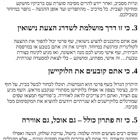
ונרות מסביב, ואחר יידע להרים מסיבה סוערת עם ברביקיו מושקע
ומוזיקה קצבית. כל מרכיב – מהתפריט ועד אופן ההגשה – נתפר במיוחד
בשבילכם.
3. כי זו דרך מושלמת לשדרג הצעת נישואין
אם אתם מתכננים להציע נישואין, שף פרטי יכול להפוך את ההצעה
לקולינרית ומרגשת במיוחד. דמיינו את זה: אתם בטבע או במרפסת
הביתית, שף אישי מגיש לכם מנה ראשונה, ואז מגיע לקינוח בצורת
טבעת… זה אישי, מפתיע, ומושקע – בלי לצאת למסעדה שגרתית.
4. כי אתם קובעים את הלוקיישן
היתרון הגדול בשף פרטי הוא הגמישות. תוכלו לבחור לבשל בבית, על חוף
הים, בצימר בצפון או אפילו בלוקיישן מסתורי שנקבע מראש. השף מגיע
עם הציוד, ואתם רק צריכים לדאוג לאווירה. ב־פודישף תמצאו שפים
שמורגלים בלוקיישנים לא שגרתיים ויודעים להוציא את המקסימום מכל
סביבה.
5. כי זה פתרון כולל – גם אוכל, גם אווירה
שפים רבים מציעים חוויה שלמה: בישול, עריכת שולחן, הגשה ואפילו
מוזיקה ותאורה. כך אתם לא צריכים לתאם ספקים שונים – אלא מקבלים