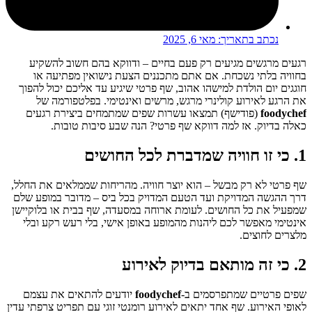
נכתב בתאריך:
מאי 6, 2025
רגעים מרגשים מגיעים רק פעם בחיים – ודווקא בהם חשוב להשקיע
בחוויה בלתי נשכחת. אם אתם מתכננים הצעת נישואין מפתיעה או
חוגגים יום הולדת למישהו אהוב, שף פרטי שיגיע עד אליכם יכול להפוך
את הרגע לאירוע קולינרי מרגש, מרשים ואינטימי. בפלטפורמה של
foodychef
(פודישף) תמצאו עשרות שפים שמתמחים ביצירת רגעים
כאלה בדיוק. אז למה דווקא שף פרטי? הנה שבע סיבות טובות.
1. כי זו חוויה שמדברת לכל החושים
שף פרטי לא רק מבשל – הוא יוצר חוויה. מהריחות שממלאים את החלל,
דרך ההגשה המדויקת ועד הטעם המדויק בכל ביס – מדובר במופע שלם
שמפעיל את כל החושים. לעומת ארוחה במסעדה, שף בבית או בלוקיישן
אינטימי מאפשר לכם ליהנות מהמופע באופן אישי, בלי רעש רקע ובלי
מלצרים לחוצים.
2. כי זה מותאם בדיוק לאירוע
שפים פרטיים שמתפרסמים ב-
foodychef
יודעים להתאים את עצמם
לאופי האירוע. שף אחד יתאים לאירוע רומנטי זוגי עם תפריט צרפתי עדין