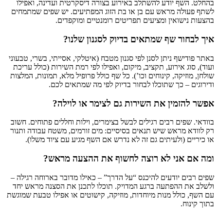
בהחלט. השף יודע להשתלב באירוע בצורה דיסקרטית ועדינה, ואפילו
לשתף פעולה מראש עם בן או בת הזוג המפתיעים. יש שפים שמתמחים
בהצעות נישואין ומציעים תפריטים רומנטיים ומוקפדים.
איך לבחור שף שמתאים בדיוק לסגנון שלנו?
באתר פודישף ניתן לסנן לפי סגנון מטבח (איטלקי, אסייתי, בשרי, טבעוני
ועוד), סוג אירוע, תקציב, מיקום, ואפילו לפי רמת השירות (כולל עריכת
שולחן, מוזיקה, קינוחים וכו’). כל שף כולל פרופיל מלא, תמונות, המלצות
ודירוגים – כך שתוכלו לבחור בדיוק לפי מה שמתאים לכם.
אפשר להזמין את השירות גם לצימר או לוילה?
בוודאי. שפים רבים רגילים לבשל בצימרים, וילות וחללים פתוחים. חשוב
רק לוודא מראש שיש תנאים בסיסיים: מים זורמים, משטח עבודה ותנור
או כיריים (ולעיתים גם זה לא נדרש אם השף מגיע עם ציוד משלו).
ומה אם אני לא רוצה לחשוף את ההצעה מראש?
שפים רבים יודעים להיכנס “על הדרך” – כאילו מדובר בארוחה רגילה –
ולשלב את ההפתעה ברגע המדויק. תוכלו לתכנן את הסצנה מראש יחד
עם השף, כולל מנות מיוחדות, מוזיקה, קישוטים או אפילו טבעת שמוגשת
בתוך קינוח.